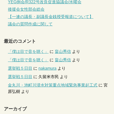
YEG例会/R322号改良促進協議会/水曜会
後援会女性部会総会
【一連の議長・副議長金銭授受報道について】
議会の質問作成に関して
最近のコメント
「僕は目で音を聴く」
に
畠山秀信
より
「僕は目で音を聴く」
に
畠山秀信
より
選挙戦５日目
に
nakamura
より
選挙戦５日目
に
久留米市民
より
金丸川・池町川浸水対策重点地域緊急事業起工式
に
宮
原弘樹
より
アーカイブ