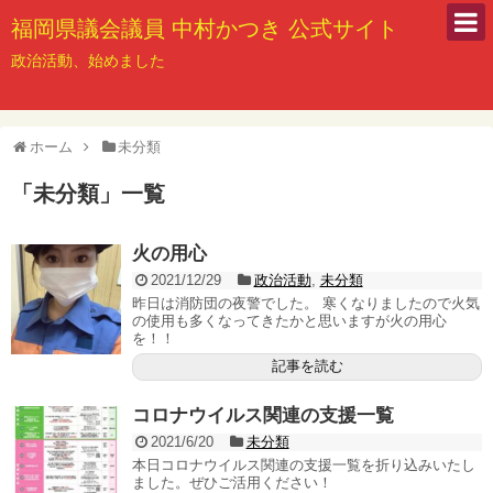
福岡県議会議員 中村かつき 公式サイト
政治活動、始めました
ホーム
未分類
「
未分類
」
一覧
火の用心
2021/12/29
政治活動
,
未分類
昨日は消防団の夜警でした。 寒くなりましたので火気
の使用も多くなってきたかと思いますが火の用心
を！！
記事を読む
コロナウイルス関連の支援一覧
2021/6/20
未分類
本日コロナウイルス関連の支援一覧を折り込みいたし
ました。ぜひご活用ください！