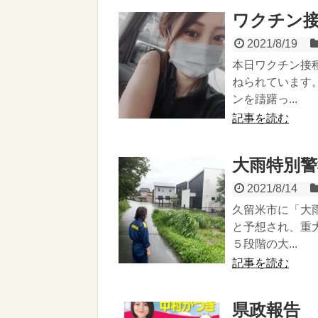
ワクチン
2021/8/19
本日ワクチン接
ねられています
ンを躊躇っ...
記事を読む
大雨特別警
2021/8/14
久留米市に「大
と予想され、重
５段階の大...
記事を読む
県政報告