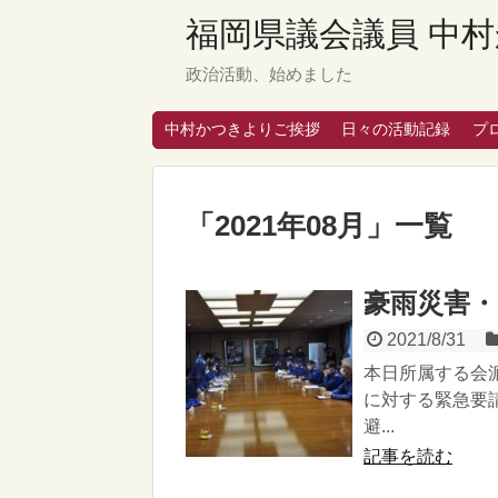
福岡県議会議員 中村
政治活動、始めました
中村かつきよりご挨拶
日々の活動記録
プ
「
2021年08月
」
一覧
豪雨災害
2021/8/31
本日所属する会
に対する緊急要
避...
記事を読む