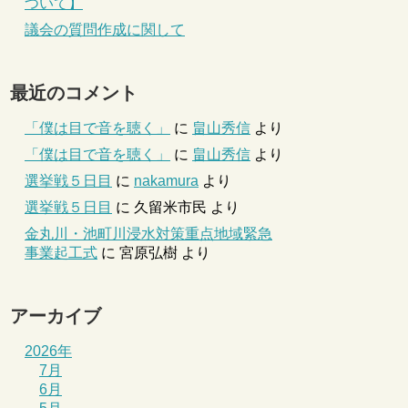
ついて】
議会の質問作成に関して
最近のコメント
「僕は目で音を聴く」
に
畠山秀信
より
「僕は目で音を聴く」
に
畠山秀信
より
選挙戦５日目
に
nakamura
より
選挙戦５日目
に
久留米市民
より
金丸川・池町川浸水対策重点地域緊急
事業起工式
に
宮原弘樹
より
アーカイブ
2026年
7月
6月