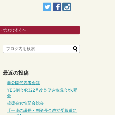
加いただける方へ
最近の投稿
非公開代表者会議
YEG例会/R322号改良促進協議会/水曜
会
後援会女性部会総会
【一連の議長・副議長金銭授受報道に