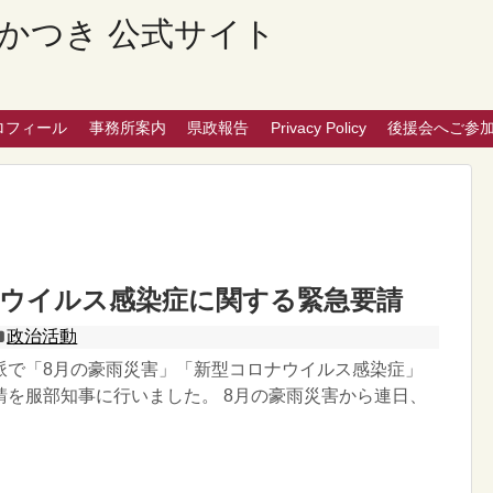
かつき 公式サイト
ロフィール
事務所案内
県政報告
Privacy Policy
後援会へご参
・ウイルス感染症に関する緊急要請
政治活動
派で「8月の豪雨災害」「新型コロナウイルス感染症」
請を服部知事に行いました。 8月の豪雨災害から連日、