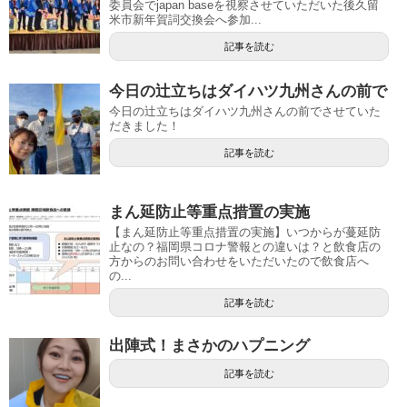
委員会でjapan baseを視察させていただいた後久留
米市新年賀詞交換会へ参加...
記事を読む
今日の辻立ちはダイハツ九州さんの前で
今日の辻立ちはダイハツ九州さんの前でさせていた
だきました！
記事を読む
まん延防止等重点措置の実施
【まん延防止等重点措置の実施】いつからが蔓延防
止なの？福岡県コロナ警報との違いは？と飲食店の
方からのお問い合わせをいただいたので飲食店へ
の...
記事を読む
出陣式！まさかのハプニング
記事を読む