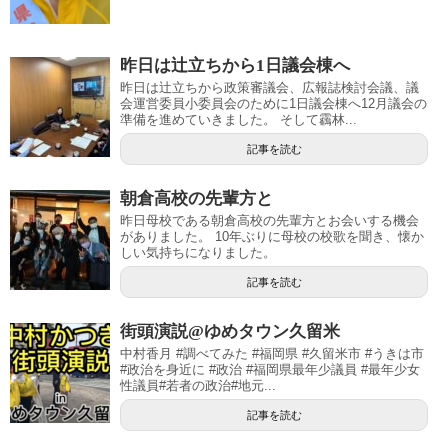
昨日は辻立ちから1日議会棟へ
昨日は辻立ちから政策審議会、広報誌検討会議、議
会運営委員小委員会のために1日議会棟へ12月議会の
準備を進めていきました。 そして靏林...
記事を読む
朝倉高校の先輩方と
昨日母校である朝倉高校の先輩方とお会いする機会
がありました。 10年ぶりに母校の校歌を聞き、懐か
しい気持ちになりました。
記事を読む
街頭演説@ゆめタウン久留米
中村香月 #調べてみた #福岡県 #久留米市 #うきは市
#政治を身近に #政治 #福岡県最年少議員 #最年少女
性議員#若者の政治#地元...
記事を読む