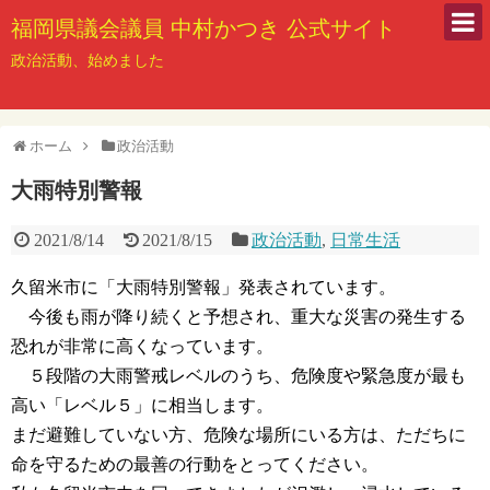
福岡県議会議員 中村かつき 公式サイト
政治活動、始めました
ホーム
政治活動
大雨特別警報
2021/8/14
2021/8/15
政治活動
,
日常生活
久留米市に「大雨特別警報」発表されています。
今後も雨が降り続くと予想され、重大な災害の発生する
恐れが非常に高くなっています。
５段階の大雨警戒レベルのうち、危険度や緊急度が最も
高い「レベル５」に相当します。
まだ避難していない方、危険な場所にいる方は、ただちに
命を守るための最善の行動をとってください。