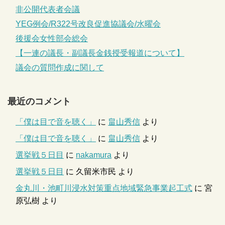
非公開代表者会議
YEG例会/R322号改良促進協議会/水曜会
後援会女性部会総会
【一連の議長・副議長金銭授受報道について】
議会の質問作成に関して
最近のコメント
「僕は目で音を聴く」
に
畠山秀信
より
「僕は目で音を聴く」
に
畠山秀信
より
選挙戦５日目
に
nakamura
より
選挙戦５日目
に
久留米市民
より
金丸川・池町川浸水対策重点地域緊急事業起工式
に
宮
原弘樹
より