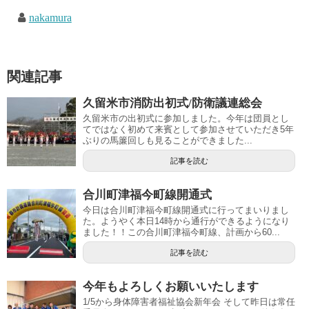
nakamura
関連記事
久留米市消防出初式/防衛議連総会
久留米市の出初式に参加しました。今年は団員とし
てではなく初めて来賓として参加させていただき5年
ぶりの馬簾回しも見ることができました...
記事を読む
合川町津福今町線開通式
今日は合川町津福今町線開通式に行ってまいりまし
た。ようやく本日14時から通行ができるようになり
ました！！この合川町津福今町線、計画から60...
記事を読む
今年もよろしくお願いいたします
1/5から身体障害者福祉協会新年会 そして昨日は常任