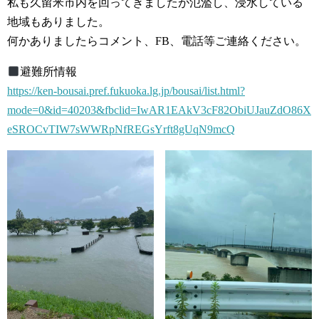
私も久留米市内を回ってきましたが氾濫し、浸水している
地域もありました。
何かありましたらコメント、FB、電話等ご連絡ください。
避難所情報
https://ken-bousai.pref.fukuoka.lg.jp/bousai/list.html?
mode=0&id=40203&fbclid=IwAR1EAkV3cF82ObiUJauZdO86X
eSROCvTIW7sWWRpNfREGsYrft8gUqN9mcQ