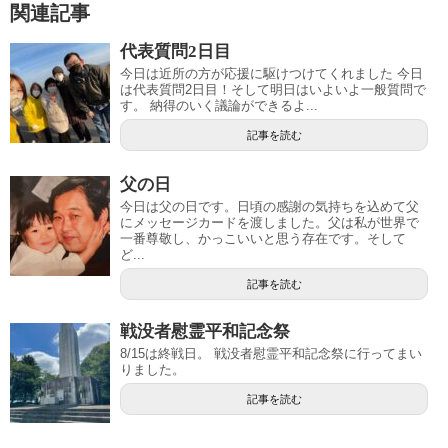
関連記事
代表質問2日目
今日は近所の方が応援に駆けつけてくれました 今日
は代表質問2日目！そして明日はいよいよ一般質問で
す。 納得のいく議論ができるよ...
記事を読む
父の日
今日は父の日です。日頃の感謝の気持ちを込めて父
にメッセージカードを渡しました。父は私が世界で
一番尊敬し、かっこいいと思う存在です。そして
ど...
記事を読む
戦没者慰霊平和記念祭
8/15は終戦日。 戦没者慰霊平和記念祭に行ってまい
りました。
記事を読む