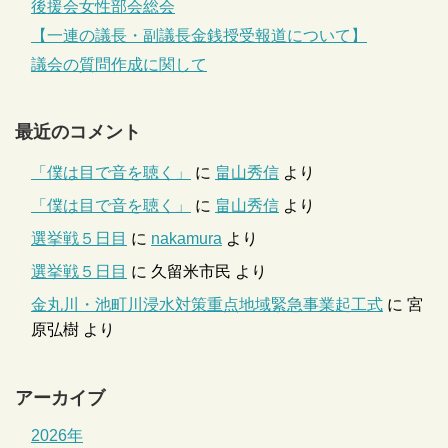
後援会女性部会総会
【一連の議長・副議長金銭授受報道について】
議会の質問作成に関して
最近のコメント
「僕は目で音を聴く」
に
畠山秀信
より
「僕は目で音を聴く」
に
畠山秀信
より
選挙戦５日目
に
nakamura
より
選挙戦５日目
に
久留米市民
より
金丸川・池町川浸水対策重点地域緊急事業起工式
に
宮
原弘樹
より
アーカイブ
2026年