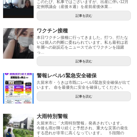
このたび、私事ではございますが、出産に伴い12月
定例県議会（産後８週）を産前産後休業...
記事を読む
ワクチン接種
本日ワクチン接種に行ってきました。打つ、打たな
いは個人の判断に委ねられています。私も最初は若
年層への副反応をニュースでみてワクチンを躊躇
っ...
記事を読む
警報レベル5緊急安全確保
久留米市・うきは市既にレベル5緊急安全確保が出て
います。 命を最優先に安全を確保してください。
記事を読む
大雨特別警報
久留米市に「大雨特別警報」発表されています。
今後も雨が降り続くと予想され、重大な災害の発生
する恐れが非常に高くなっています。 ５段階の