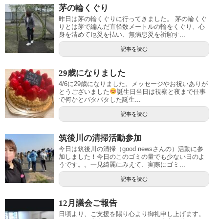
茅の輪くぐり
昨日は茅の輪くぐりに行ってきました。 茅の輪くぐ
りとは茅で編んだ直径数メートルの輪をくぐり、心
身を清めて厄災を払い、無病息災を祈願す...
記事を読む
29歳になりました
4/6に29歳になりました。メッセージやお祝いありが
とうございました
誕生日当日は視察と夜まで仕事
で何かとバタバタした誕生...
記事を読む
筑後川の清掃活動参加
今日は筑後川の清掃（good newsさんの）活動に参
加しました！今日のこのゴミの量でも少ない日のよ
うです。。一見綺麗にみえて、実際にゴミ...
記事を読む
12月議会ご報告
日頃より、ご支援を賜り心より御礼申し上げます。