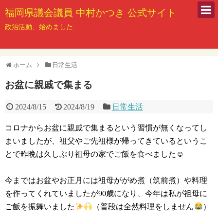
福岡県議会議員 中村かつき 公式サイト
政治活動、始めました
ホーム
日常生活
お盆に親戚で集まる
2024/8/15
2024/8/19
日常生活
コロナからお盆に親戚で集まるという習慣が無くなってし
まいましたが、祖父やご先祖様が帰ってきているというこ
とで昨晩は久しぶり祖母の家でご飯を食べました☺
今まではお盆やお正月には祖母ががめ煮（筑前煮）や料理
を作ってくれていましたが90歳になり、今年は私が祖母に
ご飯を振舞いました
（普段は全然料理をしません
）