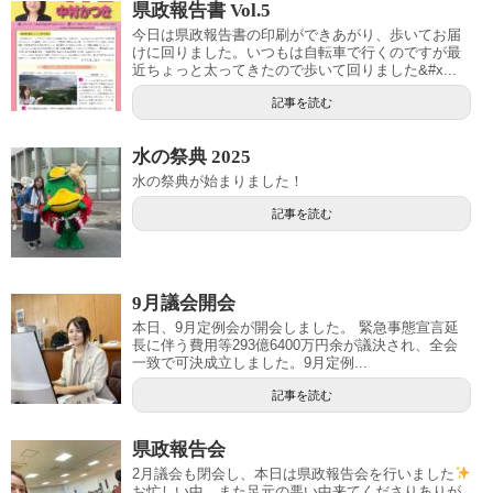
県政報告書 Vol.5
今日は県政報告書の印刷ができあがり、歩いてお届
けに回りました。いつもは自転車で行くのですが最
近ちょっと太ってきたので歩いて回りました&#x...
記事を読む
水の祭典 2025
水の祭典が始まりました！
記事を読む
9月議会開会
本日、9月定例会が開会しました。 緊急事態宣言延
長に伴う費用等293億6400万円余が議決され、全会
一致で可決成立しました。9月定例...
記事を読む
県政報告会
2月議会も閉会し、本日は県政報告会を行いました
お忙しい中、また足元の悪い中来てくださりありが