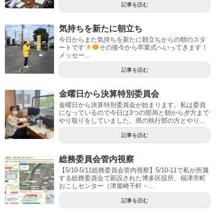
記事を読む
気持ちを新たに朝立ち
今日からまた気持ちを新たに朝立ちからの朝のスタ
ートです
その後今から卒業式へいってきます！
メッセー...
記事を読む
金曜日から決算特別委員会
金曜日から決算特別委員会が始まります。私は委員
になっているので今日は3つの部局と朝から夕方まで
やり取りをしていました。県の執行部の方とやり...
記事を読む
総務委員会管内視察
【5/10-5/11総務委員会管内視察】5/10-11で私が所属
する総務委員会で新設された博多区役所、福津市町
おこしセンター（津屋崎千軒・...
記事を読む