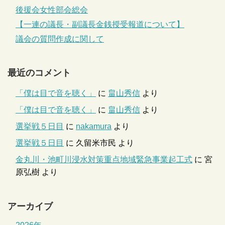
後援会女性部会総会
【一連の議長・副議長金銭授受報道について】
議会の質問作成に関して
最近のコメント
「僕は目で音を聴く」
に
畠山秀信
より
「僕は目で音を聴く」
に
畠山秀信
より
選挙戦５日目
に
nakamura
より
選挙戦５日目
に
久留米市民
より
金丸川・池町川浸水対策重点地域緊急事業起工式
に
宮
原弘樹
より
アーカイブ