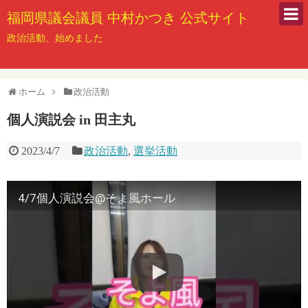
福岡県議会議員 中村かつき 公式サイト
政治活動、始めました
ホーム
政治活動
個人演説会 in 田主丸
2023/4/7
政治活動
,
選挙活動
4/7個人演説会@そよ風ホール