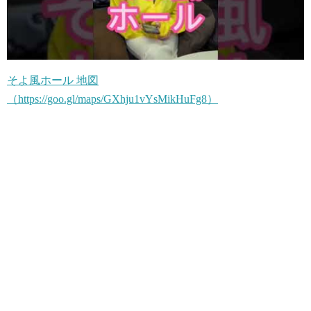
そよ風ホール 地図
（https://goo.gl/maps/GXhju1vYsMikHuFg8）