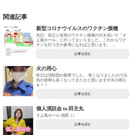
関連記事
新型コロナウイルスのワクチン接種
先日、祖父と祖母のワクチン接種の付き添いで「そ
よ風ホール」に行ってまいりました。これからワク
チンを打つ方の参考になればと思います。 ...
記事を読む
火の用心
昨日は消防団の夜警でした。 寒くなりましたので火
気の使用も多くなってきたかと思いますが火の用心
を！！
記事を読む
個人演説会 in 田主丸
そよ風ホール 地図（）
記事を読む