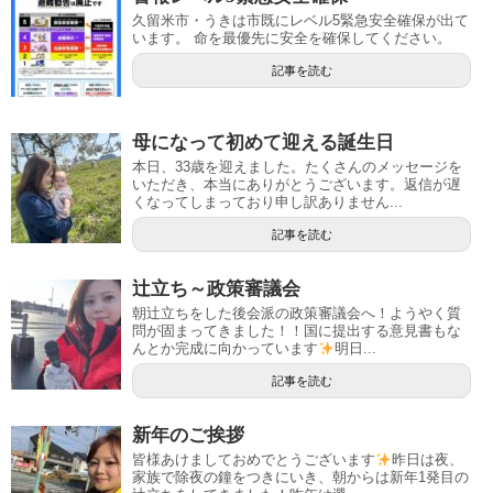
久留米市・うきは市既にレベル5緊急安全確保が出て
います。 命を最優先に安全を確保してください。
記事を読む
母になって初めて迎える誕生日
本日、33歳を迎えました。たくさんのメッセージを
いただき、本当にありがとうございます。返信が遅
くなってしまっており申し訳ありません...
記事を読む
辻立ち～政策審議会
朝辻立ちをした後会派の政策審議会へ！ようやく質
問が固まってきました！！国に提出する意見書もな
んとか完成に向かっています
明日...
記事を読む
新年のご挨拶
皆様あけましておめでとうございます
昨日は夜、
家族で除夜の鐘をつきにいき、朝からは新年1発目の