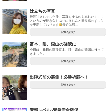
辻立ちの写真
最近辻立ちをした後、写真を撮るのを忘れた！！！
というのが続き久しぶりにきちんと撮り忘れずにfb
を更新しております
最近は県...
記事を読む
富本、隈、森山の確認に
今日は、昨日の雨後富本、隈、森山の確認に行って
きました。
記事を読む
出陣式前の裏側！必勝祈願へ！
記事を読む
警報レベル5緊急安全確保