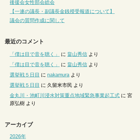
後援会女性部会総会
【一連の議長・副議長金銭授受報道について】
議会の質問作成に関して
最近のコメント
「僕は目で音を聴く」
に
畠山秀信
より
「僕は目で音を聴く」
に
畠山秀信
より
選挙戦５日目
に
nakamura
より
選挙戦５日目
に
久留米市民
より
金丸川・池町川浸水対策重点地域緊急事業起工式
に
宮
原弘樹
より
アーカイブ
2026年