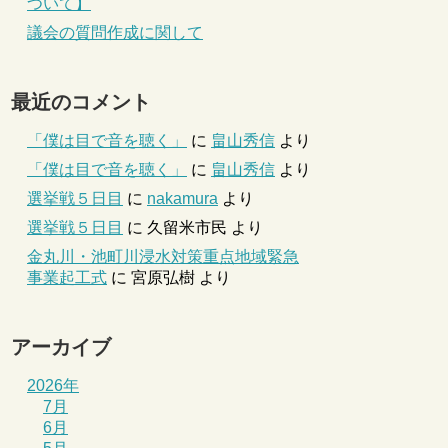
ついて】
議会の質問作成に関して
最近のコメント
「僕は目で音を聴く」
に
畠山秀信
より
「僕は目で音を聴く」
に
畠山秀信
より
選挙戦５日目
に
nakamura
より
選挙戦５日目
に
久留米市民
より
金丸川・池町川浸水対策重点地域緊急
事業起工式
に
宮原弘樹
より
アーカイブ
2026年
7月
6月