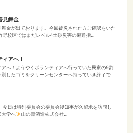
害見舞金
見舞金が出ております。今回被災された方ご確認をいた
竹野校区ではまだレベル4土砂災害の避難指...
ティアへ！
ィアへ！ようやくボランティアへ行っていた民家の9割
別したゴミをクリーンセンターへ持っていき終了で...
】 今日は特別委員会の委員会後知事が久留米を訪問し
米大学へ
山の壽酒造株式会社...