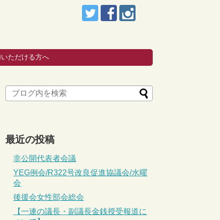
加いただける方へ
最近の投稿
非公開代表者会議
YEG例会/R322号改良促進協議会/水曜
会
後援会女性部会総会
【一連の議長・副議長金銭授受報道に