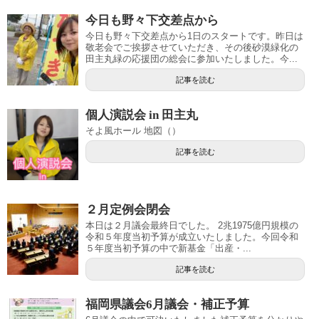
今日も野々下交差点から
今日も野々下交差点から1日のスタートです。昨日は
敬老会でご挨拶させていただき、その後砂漠緑化の
田主丸緑の応援団の総会に参加いたしました。今...
記事を読む
個人演説会 in 田主丸
そよ風ホール 地図（）
記事を読む
２月定例会閉会
本日は２月議会最終日でした。 2兆1975億円規模の
令和５年度当初予算が成立いたしました。今回令和
５年度当初予算の中で新基金「出産・...
記事を読む
福岡県議会6月議会・補正予算