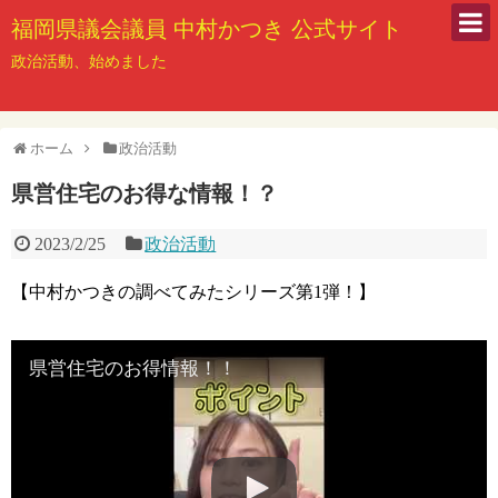
福岡県議会議員 中村かつき 公式サイト
政治活動、始めました
ホーム
政治活動
県営住宅のお得な情報！？
2023/2/25
政治活動
【中村かつきの調べてみたシリーズ第1弾！】
県営住宅のお得情報！！