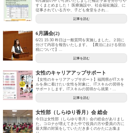
6月議会の中で可決いたしました補正予算を分かりや
すくまとめました！ 医療施設や、社会福祉施設、に
従事されている方や、子ども食堂をされ...
記事を読む
6月議会(2)
6/21 15:30 昨日は一般質問を実施しました。２回に
分けて内容を報告いたします。 【農泊における宿泊
税について】...
記事を読む
女性のキャリアアップサポート
【女性のキャリアアップサポート】福岡県がITスキ
ルを身に着けたい女性を対象に、ITスキルの習得を
サポートします。ITスキルの習得から就業・...
記事を読む
女性部（しらゆり香月）会 総会
今日は女性部（しらゆり香月）会の総会がありまし
た。コロナが増えてきた中で役員の方や委員の方に
最大限の対策をしていただき多くのかたにお集ま