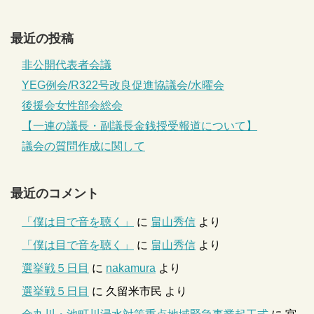
最近の投稿
非公開代表者会議
YEG例会/R322号改良促進協議会/水曜会
後援会女性部会総会
【一連の議長・副議長金銭授受報道について】
議会の質問作成に関して
最近のコメント
「僕は目で音を聴く」
に
畠山秀信
より
「僕は目で音を聴く」
に
畠山秀信
より
選挙戦５日目
に
nakamura
より
選挙戦５日目
に
久留米市民
より