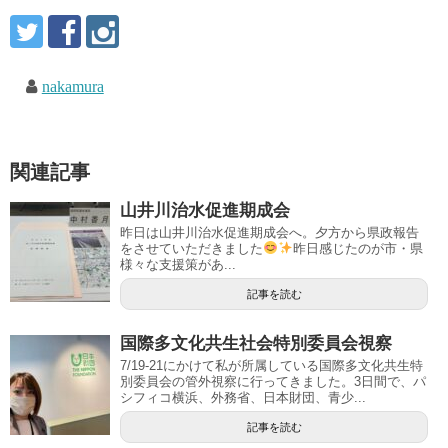
nakamura
関連記事
山井川治水促進期成会
昨日は山井川治水促進期成会へ。夕方から県政報告
をさせていただきました
昨日感じたのが市・県
様々な支援策があ...
記事を読む
国際多文化共生社会特別委員会視察
7/19-21にかけて私が所属している国際多文化共生特
別委員会の管外視察に行ってきました。3日間で、パ
シフィコ横浜、外務省、日本財団、青少...
記事を読む