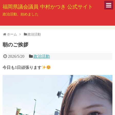
福岡県議会議員 中村かつき 公式サイト
政治活動、始めました
ホーム
政治活動
朝のご挨拶
2026/5/20
政治活動
今日も1日頑張ります