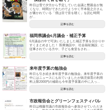
昨日は雪で夕方から予定していた会議と懇親会が無
くなり、時間ができたのでようやく平本龍之介さん
が書かれている「僕は目で音を聴く」を読む時間
が...
記事を読む
福岡県議会6月議会・補正予算
6月議会の中で可決いたしました補正予算を分かりや
すくまとめました！ 医療施設や、社会福祉施設、に
従事されている方や、子ども食堂をされ...
記事を読む
来年度予算の勉強会
昨日も引き続き来年度予算の勉強会。来年度予算の
中にはニュースにも出ていましたが病児保育の利用
料上限2000円の補助も今年度予算案の中に入っ...
記事を読む
市政報告会とグリーンフェスティバル
昨日は権藤市議の市政報告会へ参加させていただき