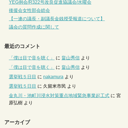
YEG例会/R322号改良促進協議会/水曜会
後援会女性部会総会
【一連の議長・副議長金銭授受報道について】
議会の質問作成に関して
最近のコメント
「僕は目で音を聴く」
に
畠山秀信
より
「僕は目で音を聴く」
に
畠山秀信
より
選挙戦５日目
に
nakamura
より
選挙戦５日目
に
久留米市民
より
金丸川・池町川浸水対策重点地域緊急事業起工式
に
宮
原弘樹
より
アーカイブ