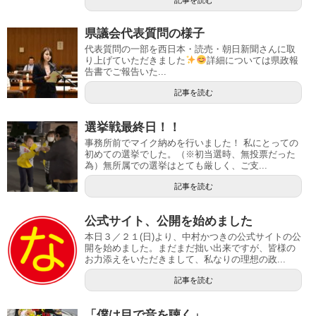
県議会代表質問の様子
代表質問の一部を西日本・読売・朝日新聞さんに取
り上げていただきました
詳細については県政報
告書でご報告いた...
記事を読む
選挙戦最終日！！
事務所前でマイク納めを行いました！ 私にとっての
初めての選挙でした。（※初当選時、無投票だった
為）無所属での選挙はとても厳しく、ご支...
記事を読む
公式サイト、公開を始めました
本日３／２１(日)より、中村かつきの公式サイトの公
開を始めました。まだまだ拙い出来ですが、皆様の
お力添えをいただきまして、私なりの理想の政...
記事を読む
「僕は目で音を聴く」