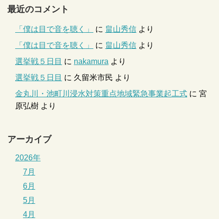
最近のコメント
「僕は目で音を聴く」
に
畠山秀信
より
「僕は目で音を聴く」
に
畠山秀信
より
選挙戦５日目
に
nakamura
より
選挙戦５日目
に
久留米市民
より
金丸川・池町川浸水対策重点地域緊急事業起工式
に
宮
原弘樹
より
アーカイブ
2026年
7月
6月
5月
4月