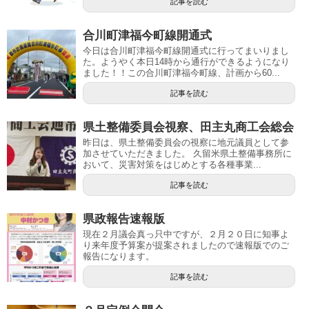
記事を読む
合川町津福今町線開通式
今日は合川町津福今町線開通式に行ってまいりまし
た。ようやく本日14時から通行ができるようになり
ました！！この合川町津福今町線、計画から60...
記事を読む
県土整備委員会視察、田主丸商工会総会
昨日は、県土整備委員会の視察に地元議員として参
加させていただきました。 久留米県土整備事務所に
おいて、災害対策をはじめとする各種事業...
記事を読む
県政報告速報版
現在２月議会真っ只中ですが、２月２０日に知事よ
り来年度予算案が提案されましたので速報版でのご
報告になります。
記事を読む