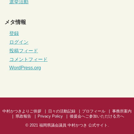
選挙活動
メタ情報
登録
ログイン
投稿フィード
コメントフィード
WordPress.org
中村かつきよりご挨拶
日々の活動記録
プロフィール
事務所案内
県政報告
Privacy Policy
後援会へご参加いただける方へ
© 2021
福岡県議会議員 中村かつき 公式サイト
.