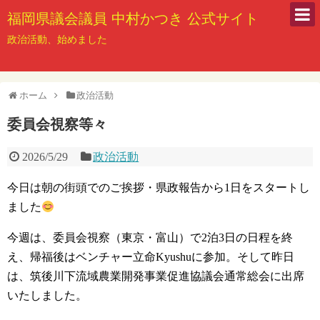
福岡県議会議員 中村かつき 公式サイト
政治活動、始めました
ホーム
政治活動
委員会視察等々
2026/5/29
政治活動
今日は朝の街頭でのご挨拶・県政報告から1日をスタートし
ました
今週は、委員会視察（東京・富山）で2泊3日の日程を終
え、帰福後はベンチャー立命Kyushuに参加。そして昨日
は、筑後川下流域農業開発事業促進協議会通常総会に出席
いたしました。