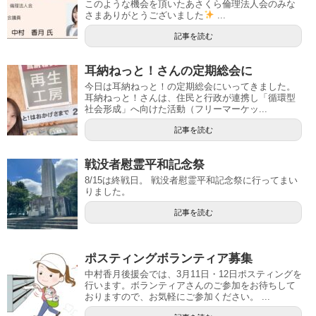
このような機会を頂いたあさくら倫理法人会のみな
さまありがとうございました
...
記事を読む
耳納ねっと！さんの定期総会に
今日は耳納ねっと！の定期総会にいってきました。
耳納ねっと！さんは、住民と行政が連携し「循環型
社会形成」へ向けた活動（フリーマーケッ...
記事を読む
戦没者慰霊平和記念祭
8/15は終戦日。 戦没者慰霊平和記念祭に行ってまい
りました。
記事を読む
ポスティングボランティア募集
中村香月後援会では、3月11日・12日ポスティングを
行います。ボランティアさんのご参加をお待ちして
おりますので、お気軽にご参加ください。 ...