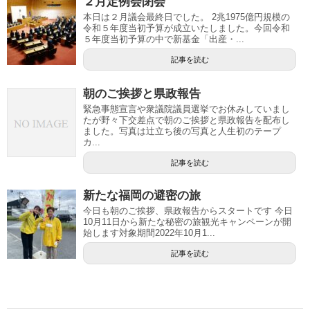
２月定例会閉会
本日は２月議会最終日でした。 2兆1975億円規模の
令和５年度当初予算が成立いたしました。今回令和
５年度当初予算の中で新基金「出産・...
記事を読む
朝のご挨拶と県政報告
緊急事態宣言や衆議院議員選挙でお休みしていまし
たが野々下交差点で朝のご挨拶と県政報告を配布し
ました。写真は辻立ち後の写真と人生初のテープ
カ...
記事を読む
新たな福岡の避密の旅
今日も朝のご挨拶、県政報告からスタートです 今日
10月11日から新たな秘密の旅観光キャンペーンが開
始します対象期間2022年10月1...
記事を読む