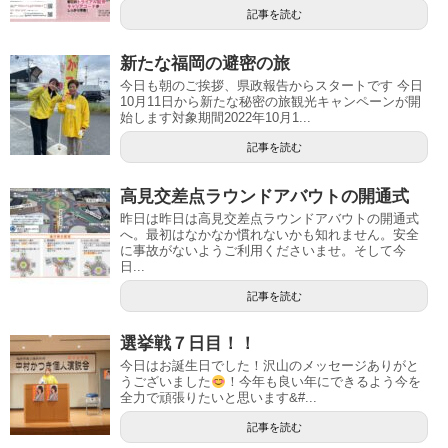
記事を読む
新たな福岡の避密の旅
今日も朝のご挨拶、県政報告からスタートです 今日
10月11日から新たな秘密の旅観光キャンペーンが開
始します対象期間2022年10月1...
記事を読む
高見交差点ラウンドアバウトの開通式
昨日は昨日は高見交差点ラウンドアバウトの開通式
へ。最初はなかなか慣れないかも知れません。安全
に事故がないようご利用くださいませ。そして今
日...
記事を読む
選挙戦７日目！！
今日はお誕生日でした！沢山のメッセージありがと
うございました
！今年も良い年にできるよう今を
全力で頑張りたいと思います&#...
記事を読む