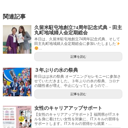
関連記事
久留米駐屯地創立74周年記念式典・田主
丸町地域婦人会定期総会
本日は、久留米駐屯地創立74周年記念式典、そして
田主丸町地域婦人会定期総会に参加いたしました
...
記事を読む
３年ぶりの水の祭典
昨日はは水の祭典 オープニングセレモニーに参加さ
せていただきました。３年ぶりの水の祭典、コロナ
の陽性者が増え、中止になってしまうので...
記事を読む
女性のキャリアアップサポート
【女性のキャリアアップサポート】福岡県がITスキ
ルを身に着けたい女性を対象に、ITスキルの習得を
サポートします。ITスキルの習得から就業・...