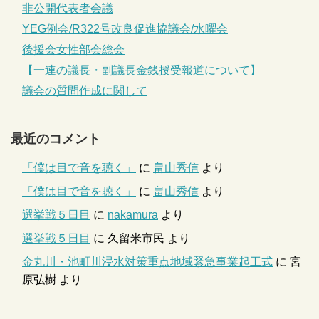
非公開代表者会議
YEG例会/R322号改良促進協議会/水曜会
後援会女性部会総会
【一連の議長・副議長金銭授受報道について】
議会の質問作成に関して
最近のコメント
「僕は目で音を聴く」
に
畠山秀信
より
「僕は目で音を聴く」
に
畠山秀信
より
選挙戦５日目
に
nakamura
より
選挙戦５日目
に
久留米市民
より
金丸川・池町川浸水対策重点地域緊急事業起工式
に
宮
原弘樹
より