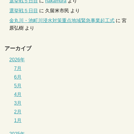
選挙戦５日目
に
nakamura
より
選挙戦５日目
に
久留米市民
より
金丸川・池町川浸水対策重点地域緊急事業起工式
に
宮
原弘樹
より
アーカイブ
2026年
7月
6月
5月
4月
3月
2月
1月
2025年