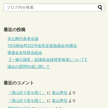
最近の投稿
非公開代表者会議
YEG例会/R322号改良促進協議会/水曜会
後援会女性部会総会
【一連の議長・副議長金銭授受報道について】
議会の質問作成に関して
最近のコメント
「僕は目で音を聴く」
に
畠山秀信
より
「僕は目で音を聴く」
に
畠山秀信
より