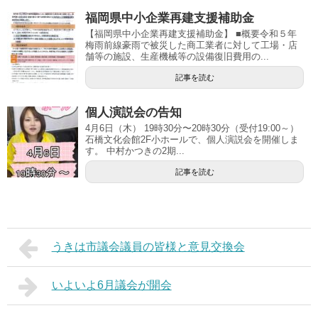
福岡県中小企業再建支援補助金
【福岡県中小企業再建支援補助金】 ■概要令和５年
梅雨前線豪雨で被災した商工業者に対して工場・店
舗等の施設、生産機械等の設備復旧費用の...
記事を読む
個人演説会の告知
4月6日（木） 19時30分〜20時30分（受付19:00～）
石橋文化会館2F小ホールで、個人演説会を開催しま
す。 中村かつきの2期...
記事を読む
うきは市議会議員の皆様と意見交換会
いよいよ6月議会が開会