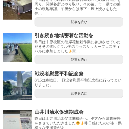
周り、関係各所とやり取り。その後、市・県での盛
土の現地確認。午後からは床下・床上浸水をした
住...
記事を読む
引き続き地域密着な活動を
昨日は中原校区の彼岸花植栽作業に参加させていた
だきその後fcクラルテのキッズサッカーフェスティ
バルに参加しました
...
記事を読む
戦没者慰霊平和記念祭
8/15は終戦日。 戦没者慰霊平和記念祭に行ってまい
りました。
記事を読む
山井川治水促進期成会
昨日は山井川治水促進期成会へ。夕方から県政報告
をさせていただきました
昨日感じたのが市・県
様々な支援策があ...