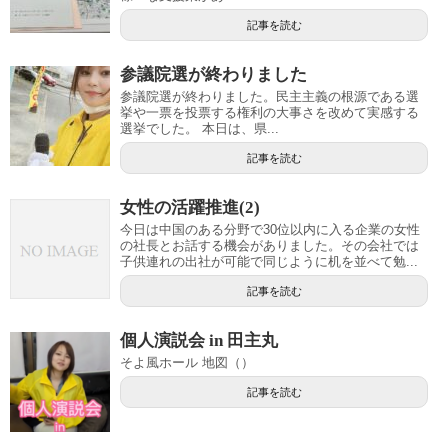
記事を読む
参議院選が終わりました
参議院選が終わりました。民主主義の根源である選
挙や一票を投票する権利の大事さを改めて実感する
選挙でした。 本日は、県...
記事を読む
女性の活躍推進(2)
今日は中国のある分野で30位以内に入る企業の女性
の社長とお話する機会がありました。その会社では
子供連れの出社が可能で同じように机を並べて勉...
記事を読む
個人演説会 in 田主丸
そよ風ホール 地図（）
記事を読む