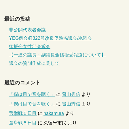
最近の投稿
非公開代表者会議
YEG例会/R322号改良促進協議会/水曜会
後援会女性部会総会
【一連の議長・副議長金銭授受報道について】
議会の質問作成に関して
最近のコメント
「僕は目で音を聴く」
に
畠山秀信
より
「僕は目で音を聴く」
に
畠山秀信
より
選挙戦５日目
に
nakamura
より
選挙戦５日目
に
久留米市民
より