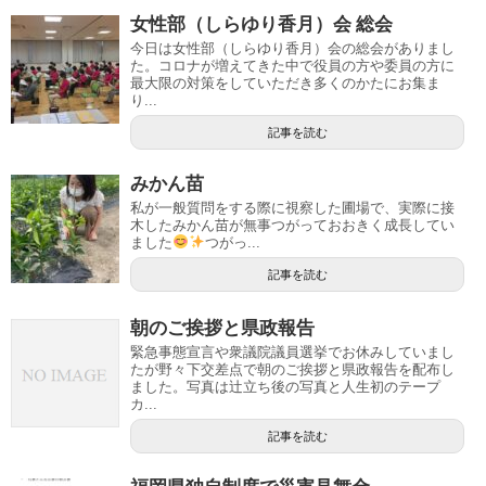
女性部（しらゆり香月）会 総会
今日は女性部（しらゆり香月）会の総会がありまし
た。コロナが増えてきた中で役員の方や委員の方に
最大限の対策をしていただき多くのかたにお集ま
り...
記事を読む
みかん苗
私が一般質問をする際に視察した圃場で、実際に接
木したみかん苗が無事つがっておおきく成長してい
ました
つがっ...
記事を読む
朝のご挨拶と県政報告
緊急事態宣言や衆議院議員選挙でお休みしていまし
たが野々下交差点で朝のご挨拶と県政報告を配布し
ました。写真は辻立ち後の写真と人生初のテープ
カ...
記事を読む