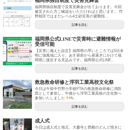
福岡県独自制度で災害見舞金
福岡県独自制度で災害見舞金が出ております。今回
被災された方ご確認をいただければと思います。 竹
野校区ではまだレベル4土砂災害の避難指...
記事を読む
福岡県公式LINEで災害時に避難情報が
受信可能
【災害に備えた設定】福岡県の早いところでは5日未
明に強風域に入り、あす昼前から昼過ぎにかけて福
岡県に接近する見込みです。福岡県公式LINE...
記事を読む
救急救命研修と浮羽工業高校文化祭
今日は午前中竹野小学校PTAの救急救命研修に消防
団として参加し、午後から浮羽工業高校の文化祭へ
参加いたしました
Ƕ...
記事を読む
成人式
今日は成人式と地元、大慶寺と西郷のどんど焼きに