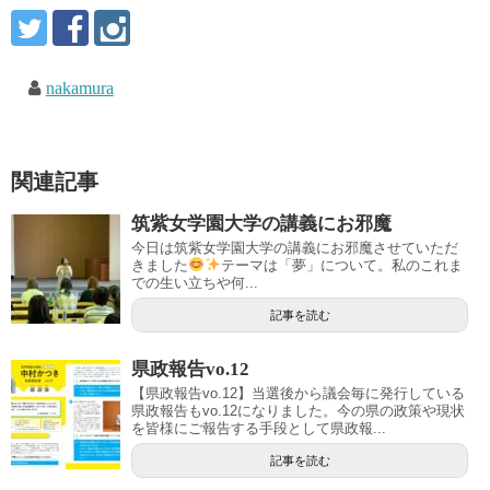
nakamura
関連記事
筑紫女学園大学の講義にお邪魔
今日は筑紫女学園大学の講義にお邪魔させていただ
きました
テーマは「夢」について。私のこれま
での生い立ちや何...
記事を読む
県政報告vo.12
【県政報告vo.12】当選後から議会毎に発行している
県政報告もvo.12になりました。今の県の政策や現状
を皆様にご報告する手段として県政報...
記事を読む