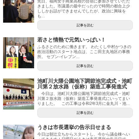
先日、福岡女子商業高校の合宿に参加させていただ
きました。市議選の最中だったので時間の都合上少
ししかお話ができませんでしたが、政治に興味を
も...
記事を読む
若さと情熱で元気いっぱい！
ふるさとのために働きます。 わたくし中村かつきの
政治活動のスタート地点は、ここ田主丸地区の事務
所。 セブン-イレブン...
記事を読む
池町川大隈公園地下調節池完成式・池町
川第２放水路（仮称）築造工事発進式
今日は、池町川大隈公園地下調節池完成式・池町
川第２放水路（仮称）築造工事発進式にいってまい
りました。 この工事は令和2年3月に金丸川・池...
記事を読む
うきは市長選挙の告示日せまる
今日は朝辻立ちからスタートし、今から議会棟へい