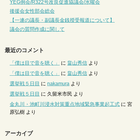
YEG例会/R322号改良促進協議会/水曜会
後援会女性部会総会
【一連の議長・副議長金銭授受報道について】
議会の質問作成に関して
最近のコメント
「僕は目で音を聴く」
に
畠山秀信
より
「僕は目で音を聴く」
に
畠山秀信
より
選挙戦５日目
に
nakamura
より
選挙戦５日目
に
久留米市民
より
金丸川・池町川浸水対策重点地域緊急事業起工式
に
宮
原弘樹
より
アーカイブ