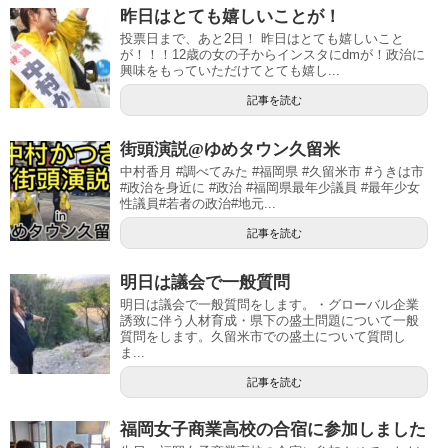
昨日はとても嬉しいことが！
投票日まで、あと2日！ 昨日はとても嬉しいこと
が！！！12歳の女の子からインスタにdmが！政治に
興味をもっていただけてとても嬉し...
記事を読む
街頭演説@ゆめタウン久留米
中村香月 #調べてみた #福岡県 #久留米市 #うきは市
#政治を身近に #政治 #福岡県最年少議員 #最年少女
性議員#若者の政治#地元...
記事を読む
明日は議会で一般質問
明日は議会で一般質問をします。・グローバル企業
誘致に伴う人材育成・県下の盛土問題について一般
質問をします。久留米市での盛土について質問し
ま...
記事を読む
福岡女子商業高校の合宿に参加しました