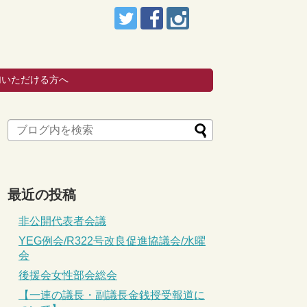
加いただける方へ
最近の投稿
非公開代表者会議
YEG例会/R322号改良促進協議会/水曜
会
後援会女性部会総会
【一連の議長・副議長金銭授受報道に