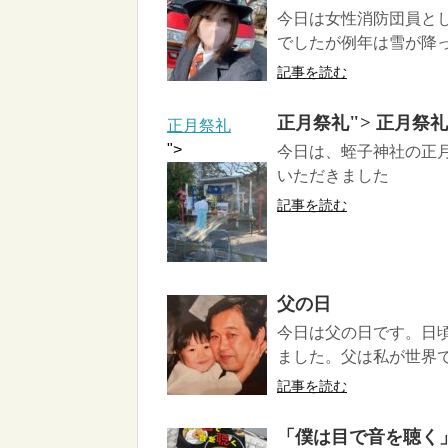
今日は女性消防団員と
でしたが例年は雪が降っ
記事を読む
">
正月祭礼
正月祭礼
正月祭礼
">
今日は、蛭子神社の正
いただきました
記事を読む
父の日
今日は父の日です。日
ました。父は私が世界で
記事を読む
「僕は目で音を聴く