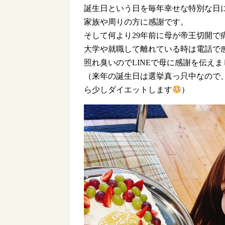
誕生日という日を毎年幸せな特別な日
家族や周りの方に感謝です。
そして何より29年前に母が帝王切開
大学や就職して離れている時は電話で
照れ臭いのでLINEで母に感謝を伝えま
（来年の誕生日は選挙真っ只中なので
ら少しダイエットします
）