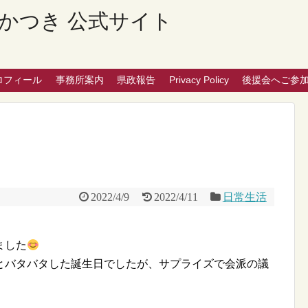
かつき 公式サイト
ロフィール
事務所案内
県政報告
Privacy Policy
後援会へご参
2022/4/9
2022/4/11
日常生活
ました
とバタバタした誕生日でしたが、サプライズで会派の議