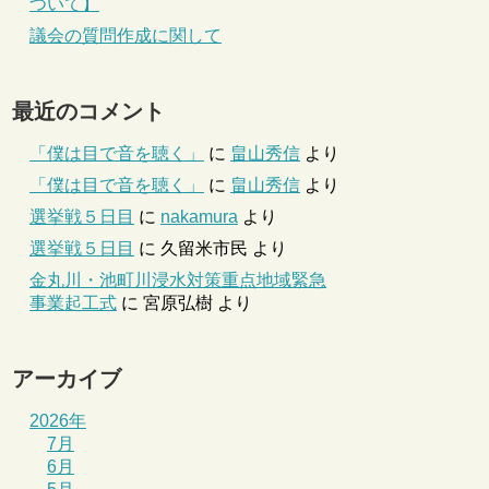
ついて】
議会の質問作成に関して
最近のコメント
「僕は目で音を聴く」
に
畠山秀信
より
「僕は目で音を聴く」
に
畠山秀信
より
選挙戦５日目
に
nakamura
より
選挙戦５日目
に
久留米市民
より
金丸川・池町川浸水対策重点地域緊急
事業起工式
に
宮原弘樹
より
アーカイブ
2026年
7月
6月