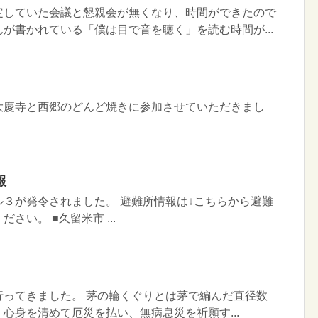
定していた会議と懇親会が無くなり、時間ができたので
が書かれている「僕は目で音を聴く」を読む時間が...
大慶寺と西郷のどんど焼きに参加させていただきまし
報
３が発令されました。 避難所情報は↓こちらから避難
さい。 ■久留米市 ...
行ってきました。 茅の輪くぐりとは茅で編んだ直径数
心身を清めて厄災を払い、無病息災を祈願す...