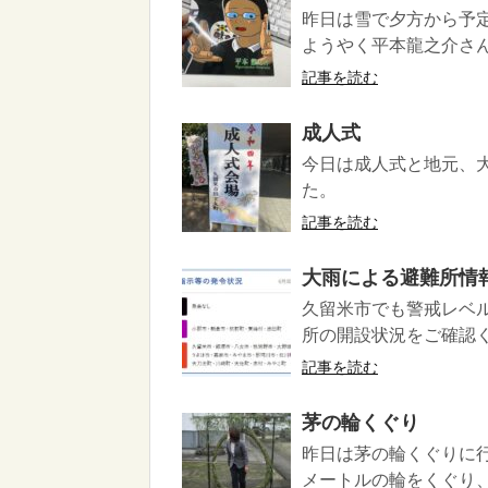
昨日は雪で夕方から予
ようやく平本龍之介さん
記事を読む
成人式
今日は成人式と地元、
た。
記事を読む
大雨による避難所情
久留米市でも警戒レベル
所の開設状況をご確認くだ
記事を読む
茅の輪くぐり
昨日は茅の輪くぐりに
メートルの輪をくぐり、