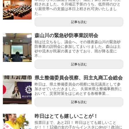
程されました。６月補正予算のうち、低所得のひと
り親世帯への支援は本日上程され可決いたしまし
た...
記事を読む
森山川の緊急砂防事業説明会
朝は辻立ちをし、議会へ。その後夜森山川の緊急砂
防事業の説明会に参加してまいりました。森山は土
砂や流木が民家の裏まできており、雨が降る度に
不...
記事を読む
県土整備委員会視察、田主丸商工会総会
昨日は、県土整備委員会の視察に地元議員として参
加させていただきました。 久留米県土整備事務所に
おいて、災害対策をはじめとする各種事業...
記事を読む
昨日はとても嬉しいことが！
投票日まで、あと2日！ 昨日はとても嬉しいこと
が！！！12歳の女の子からインスタにdmが！政治に