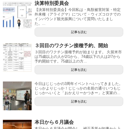
決算特別委員会
【決算特別委員会】今回私は・鳥獣被害対策・特定
外来種（アライグマ）について・ウィズコロナでの
インバウンド観光振興について質問いたしまし
た。...
記事を読む
３回目のワクチン接種予約、開始
３回目のワクチン接種予約が始まります。 久留米市
は75歳以上の人が2/1から、74歳以下の人は2/7から
予約開始です。75歳以上の方...
記事を読む
今日はじじっかの3周年イベントへいってきました。
じっかよりじっか！じじっかの名前の通りいつもじ
じっかへいくと「おかえりーかつきー」と実家の...
記事を読む
本日から６月議会
本日から６月議会が開会し、補正予算が知事から上