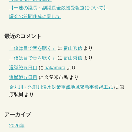
【一連の議長・副議長金銭授受報道について】
議会の質問作成に関して
最近のコメント
「僕は目で音を聴く」
に
畠山秀信
より
「僕は目で音を聴く」
に
畠山秀信
より
選挙戦５日目
に
nakamura
より
選挙戦５日目
に
久留米市民
より
金丸川・池町川浸水対策重点地域緊急事業起工式
に
宮
原弘樹
より
アーカイブ
2026年