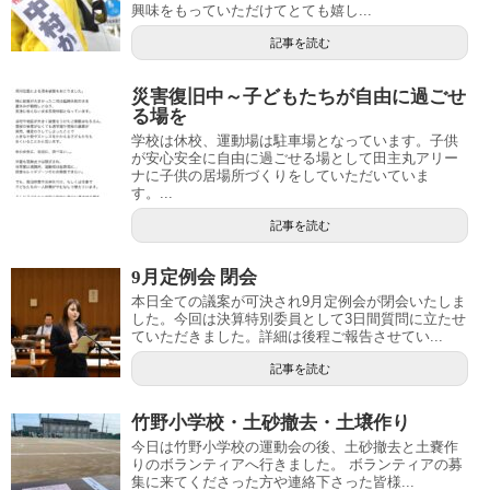
興味をもっていただけてとても嬉し...
記事を読む
災害復旧中～子どもたちが自由に過ごせ
る場を
学校は休校、運動場は駐車場となっています。子供
が安心安全に自由に過ごせる場として田主丸アリー
ナに子供の居場所づくりをしていただいていま
す。...
記事を読む
9月定例会 閉会
本日全ての議案が可決され9月定例会が閉会いたしま
した。今回は決算特別委員として3日間質問に立たせ
ていただきました。詳細は後程ご報告させてい...
記事を読む
竹野小学校・土砂撤去・土壌作り
今日は竹野小学校の運動会の後、土砂撤去と土嚢作
りのボランティアへ行きました。 ボランティアの募
集に来てくださった方や連絡下さった皆様...