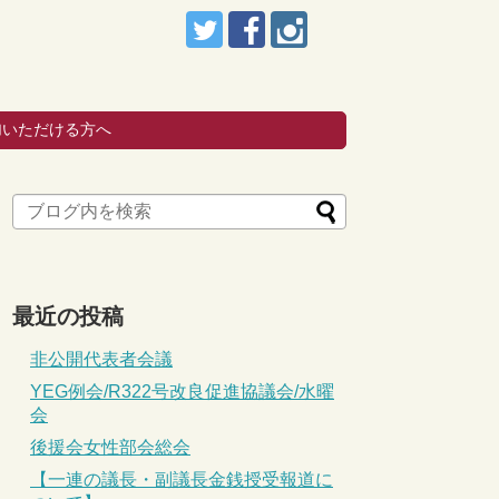
加いただける方へ
最近の投稿
非公開代表者会議
YEG例会/R322号改良促進協議会/水曜
会
後援会女性部会総会
【一連の議長・副議長金銭授受報道に