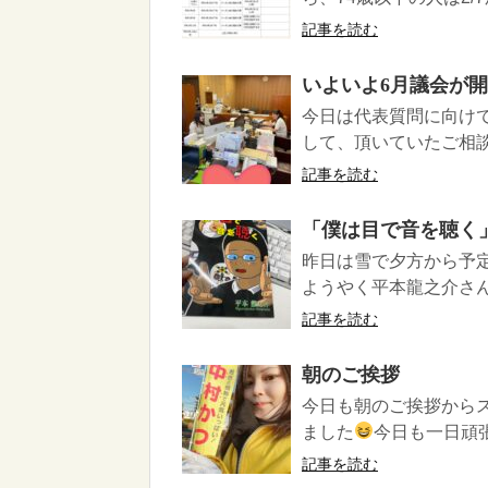
記事を読む
いよいよ6月議会が
今日は代表質問に向け
して、頂いていたご相談
記事を読む
「僕は目で音を聴く
昨日は雪で夕方から予
ようやく平本龍之介さん
記事を読む
朝のご挨拶
今日も朝のご挨拶から
ました
今日も一日頑張
記事を読む