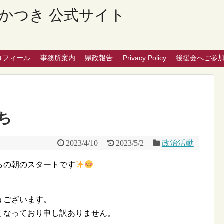
かつき 公式サイト
ロフィール
事務所案内
県政報告
Privacy Policy
後援会へご参
ち
2023/4/10
2023/5/2
政治活動
らの朝のスタートです
うございます。
くなっており申し訳ありません。