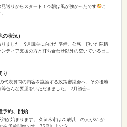
お見送りからスタート！今朝は風が強かったです
こ
す。
地の状況）
おりました。9月議会に向けた準備、公務、頂いた陳情
ンティア支援の方と打ち合わせ以外の空いている日...
周り
ての代表質問の内容を議論する政策審議会へ。その後地
等色んな要望をいただきました。 2月議会...
種予約、開始
約が始まります。 久留米市は75歳以上の人が2/1か
7から予約開始です。75歳以上の方...