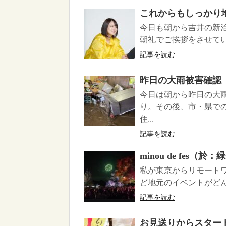
これからもしっかり
今日も朝から吉井の新
朝礼でご挨拶をさせて
記事を読む
昨日の大雨被害確認
今日は朝から昨日の大
り。その後、市・県で
住...
記事を読む
minou de fes（
私が東京からリモート
ど地元のイベントがどん
記事を読む
お見送りからスター