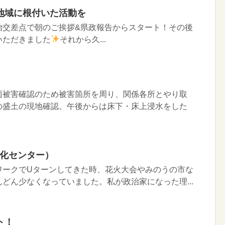
地域に根付いた活動を
治交差点で朝のご挨拶&県政報告からスタート！その後
いただきました
それから久...
雨被害確認のため被害箇所を周り、関係各所とやり取
の盛土の現地確認。午後からは床下・床上浸水をした
於：緑化センター）
ワークでUターンしてきた時、花火大会やみのうの市な
どん少なくなっていました。私が政治家になった理...
ト！