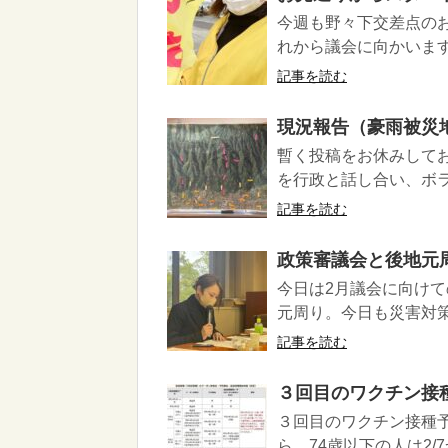
今週も野々下交差点の
れから議会に向かいま
記事を読む
現況報告（豪雨被災
暫く投稿をお休みして
を行政と話し合い、ボラ
記事を読む
政策審議会と後地元
今日は2月議会に向け
元周り。今日も災害対策
記事を読む
３回目のワクチン接
３回目のワクチン接種予
ら、74歳以下の人は2/