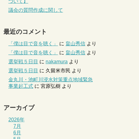
ついて】
議会の質問作成に関して
最近のコメント
「僕は目で音を聴く」
に
畠山秀信
より
「僕は目で音を聴く」
に
畠山秀信
より
選挙戦５日目
に
nakamura
より
選挙戦５日目
に
久留米市民
より
金丸川・池町川浸水対策重点地域緊急
事業起工式
に
宮原弘樹
より
アーカイブ
2026年
7月
6月