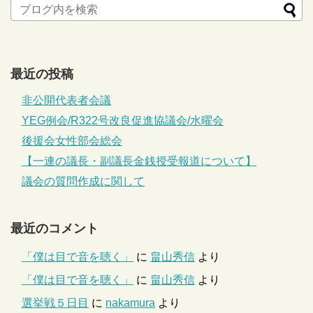
最近の投稿
非公開代表者会議
YEG例会/R322号改良促進協議会/水曜会
後援会女性部会総会
【一連の議長・副議長金銭授受報道について】
議会の質問作成に関して
最近のコメント
「僕は目で音を聴く」
に
畠山秀信
より
「僕は目で音を聴く」
に
畠山秀信
より
選挙戦５日目
に
nakamura
より