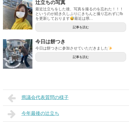
辻立ちの写真
最近辻立ちをした後、写真を撮るのを忘れた！！！
というのが続き久しぶりにきちんと撮り忘れずにfb
を更新しております
最近は県...
記事を読む
今日は餅つき
今日は餅つきに参加させていただきました
記事を読む
県議会代表質問の様子
今年最後の辻立ち