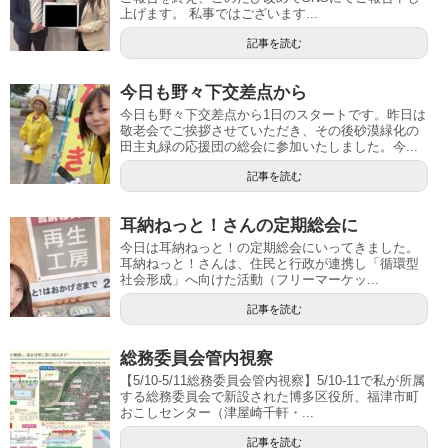
上げます。 私事ではございます...
記事を読む
今日も野々下交差点から
今日も野々下交差点から1日のスタートです。昨日は
敬老会でご挨拶させていただき、その後砂漠緑化の
田主丸緑の応援団の総会に参加いたしました。今...
記事を読む
耳納ねっと！さんの定期総会に
今日は耳納ねっと！の定期総会にいってきました。
耳納ねっと！さんは、住民と行政が連携し「循環型
社会形成」へ向けた活動（フリーマーケッ...
記事を読む
総務委員会管内視察
【5/10-5/11総務委員会管内視察】5/10-11で私が所属
する総務委員会で新設された博多区役所、福津市町
おこしセンター（津屋崎千軒・...
記事を読む