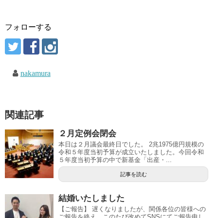
フォローする
nakamura
関連記事
２月定例会閉会
本日は２月議会最終日でした。 2兆1975億円規模の
令和５年度当初予算が成立いたしました。今回令和
５年度当初予算の中で新基金「出産・...
記事を読む
結婚いたしました
【ご報告】 遅くなりましたが、関係各位の皆様への
ご報告を終え、このたび改めてSNSにてご報告申し