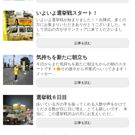
いよいよ選挙戦スタート！
いよいよ選挙戦が始まりました！！出陣式、多くの
方にお集まりいただきありがとうございました。そ
して沢山の方がボランティアに来てくださいまし
た...
記事を読む
気持ちを新たに朝立ち
今日からまた気持ちを新たに朝立ちからの朝のスタ
ートです
その後今から卒業式へいってきます！
メッセー...
記事を読む
選挙戦６日目
歩いている方の手を振ってくれる人数や声をかけて
くださる数が日に日に増え、とても嬉しいです。 本
当に、この選挙戦沢山の方にお支えいただ...
記事を読む