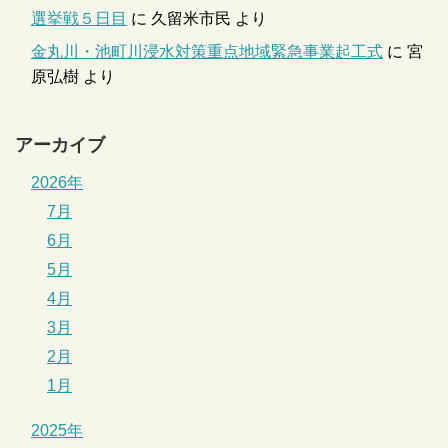
選挙戦５日目
に
久留米市民
より
金丸川・池町川浸水対策重点地域緊急事業起工式
に
宮
原弘樹
より
アーカイブ
2026年
7月
6月
5月
4月
3月
2月
1月
2025年