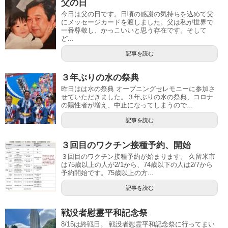
父の日
今日は父の日です。日頃の感謝の気持ちを込めて父
にメッセージカードを渡しました。父は私が世界で
一番尊敬し、かっこいいと思う存在です。そして
ど...
記事を読む
３年ぶりの水の祭典
昨日はは水の祭典 オープニングセレモニーに参加さ
せていただきました。３年ぶりの水の祭典、コロナ
の陽性者が増え、中止になってしまうので...
記事を読む
３回目のワクチン接種予約、開始
３回目のワクチン接種予約が始まります。 久留米市
は75歳以上の人が2/1から、74歳以下の人は2/7から
予約開始です。75歳以上の方...
記事を読む
戦没者慰霊平和記念祭
8/15は終戦日。 戦没者慰霊平和記念祭に行ってまい