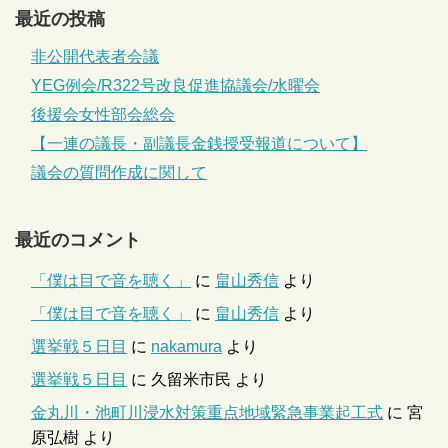
最近の投稿
非公開代表者会議
YEG例会/R322号改良促進協議会/水曜会
後援会女性部会総会
【一連の議長・副議長金銭授受報道について】
議会の質問作成に関して
最近のコメント
「僕は目で音を聴く」
に
畠山秀信
より
「僕は目で音を聴く」
に
畠山秀信
より
選挙戦５日目
に
nakamura
より
選挙戦５日目
に
久留米市民
より
金丸川・池町川浸水対策重点地域緊急事業起工式
に
宮
原弘樹
より