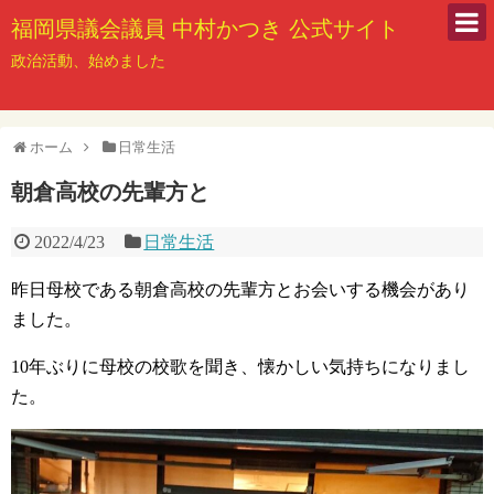
福岡県議会議員 中村かつき 公式サイト
政治活動、始めました
ホーム
日常生活
朝倉高校の先輩方と
2022/4/23
日常生活
昨日母校である朝倉高校の先輩方とお会いする機会があり
ました。
10年ぶりに母校の校歌を聞き、懐かしい気持ちになりまし
た。