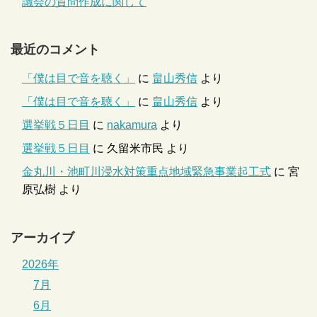
議会の質問作成に関して
最近のコメント
「僕は目で音を聴く」
に
畠山秀信
より
「僕は目で音を聴く」
に
畠山秀信
より
選挙戦５日目
に
nakamura
より
選挙戦５日目
に
久留米市民
より
金丸川・池町川浸水対策重点地域緊急事業起工式
に
宮
原弘樹
より
アーカイブ
2026年
7月
6月