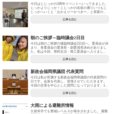
今日はじじっかの3周年イベントへいってきました。
じっかよりじっか！じじっかの名前の通りいつもじ
じっかへいくと「おかえりーかつきー」と実家の...
記事を読む
朝のご挨拶～臨時議会2日目
今日は朝のご挨拶の後臨時議会2日目へ。委員会が決
まり、各委員会の委員長・副委員長決めがありまし
た。私は今回、県民生活・商工委員会へ入りまし...
記事を読む
新政会福岡県議団 代表質問
今日は私が所属する新政会福岡県議団の代表質問の
日です。会派を代表し、登壇させていただきます。
今回の災害を中心とした質問になっております。1...
記事を読む
大雨による避難所情報
久留米市でも警戒レベル３が発令されました。 避難