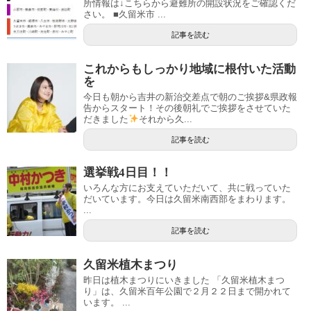
所情報は↓こちらから避難所の開設状況をご確認くだ
さい。 ■久留米市 ...
記事を読む
これからもしっかり地域に根付いた活動
を
今日も朝から吉井の新治交差点で朝のご挨拶&県政報
告からスタート！その後朝礼でご挨拶をさせていた
だきました
それから久...
記事を読む
選挙戦4日目！！
いろんな方にお支えていただいて、共に戦っていた
だいています。今日は久留米南西部をまわります。
...
記事を読む
久留米植木まつり
昨日は植木まつりにいきました 「久留米植木まつ
り」は、久留米百年公園で２月２２日まで開かれて
います。 ...