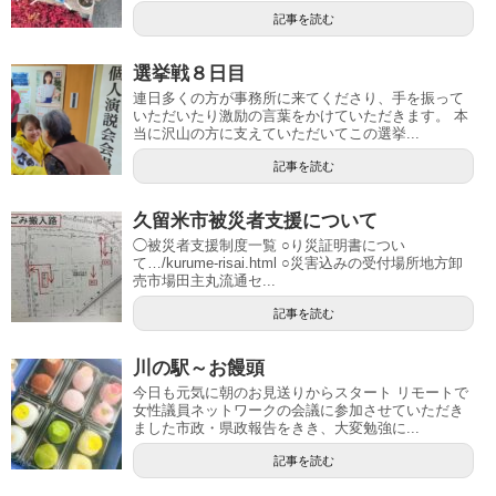
記事を読む
選挙戦８日目
連日多くの方が事務所に来てくださり、手を振って
いただいたり激励の言葉をかけていただきます。 本
当に沢山の方に支えていただいてこの選挙...
記事を読む
久留米市被災者支援について
◯被災者支援制度一覧 ○り災証明書につい
て…/kurume-risai.html ○災害込みの受付場所地方卸
売市場田主丸流通セ...
記事を読む
川の駅～お饅頭
今日も元気に朝のお見送りからスタート リモートで
女性議員ネットワークの会議に参加させていただき
ました市政・県政報告をきき、大変勉強に...
記事を読む