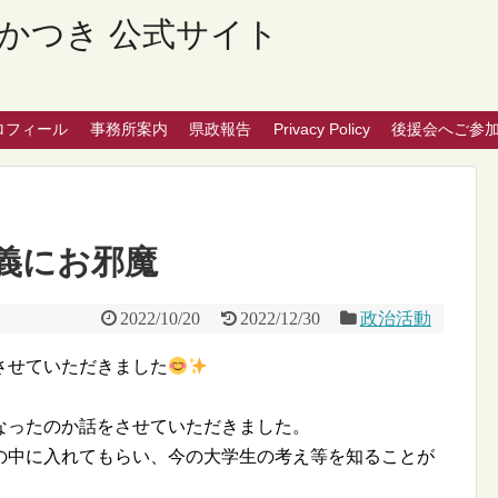
かつき 公式サイト
ロフィール
事務所案内
県政報告
Privacy Policy
後援会へご参
義にお邪魔
2022/10/20
2022/12/30
政治活動
させていただきました
なったのか話をさせていただきました。
の中に入れてもらい、今の大学生の考え等を知ることが