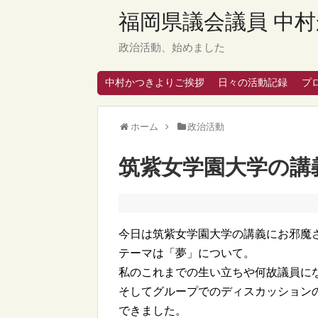
福岡県議会議員 中村
政治活動、始めました
中村かつきよりご挨拶
日々の活動記録
プ
ホーム
政治活動
筑紫女学園大学の講
今日は筑紫女学園大学の講義にお邪魔
テーマは「夢」について。
私のこれまでの生い立ちや何故議員に
そしてグループでのディスカッション
できました。