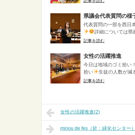
記事を読む
県議会代表質問の様
代表質問の一部を西日
詳細については県政
記事を読む
女性の活躍推進
今日は地域のゴミ拾い
拾い
生徒の人数が減る
記事を読む
女性の活躍推進(2)
minou de fes（於：緑化センター