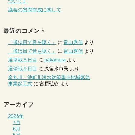
ついて】
議会の質問作成に関して
最近のコメント
「僕は目で音を聴く」
に
畠山秀信
より
「僕は目で音を聴く」
に
畠山秀信
より
選挙戦５日目
に
nakamura
より
選挙戦５日目
に
久留米市民
より
金丸川・池町川浸水対策重点地域緊急
事業起工式
に
宮原弘樹
より
アーカイブ
2026年
7月
6月