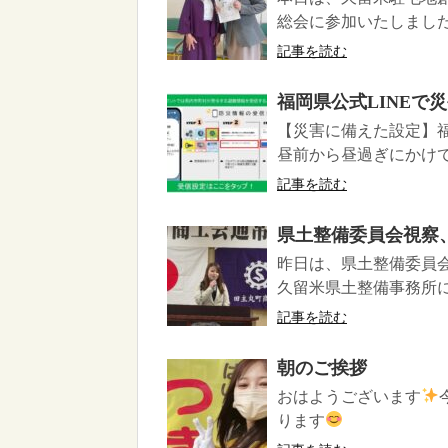
総会に参加いたしまし
記事を読む
福岡県公式LINEで
【災害に備えた設定】
昼前から昼過ぎにかけて
記事を読む
県土整備委員会視察
昨日は、県土整備委員
久留米県土整備事務所に
記事を読む
朝のご挨拶
おはようございます
ります