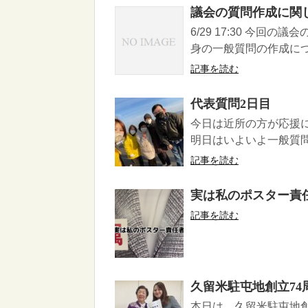
議会の質問作成に関
6/29 17:30 今
身の一般質問の作成につ
記事を読む
代表質問2日目
今日は近所の方が応援に
明日はいよいよ一般質問
記事を読む
実は私のポスター責
記事を読む
久留米駐屯地創立7
本日は、久留米駐屯地