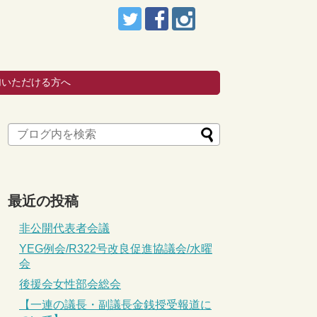
加いただける方へ
最近の投稿
非公開代表者会議
YEG例会/R322号改良促進協議会/水曜
会
後援会女性部会総会
【一連の議長・副議長金銭授受報道に